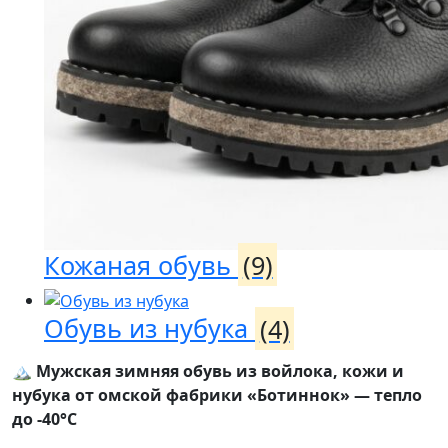
Кожаная обувь
(9)
Обувь из нубука
(4)
🏔️ Мужская зимняя обувь из войлока, кожи и
нубука от омской фабрики «Ботиннок» — тепло
до -40°C