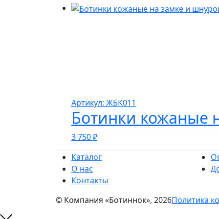
Артикул: ЖБК011
Ботинки кожаные н
3 750
₽
Каталог
О
О нас
До
Контакты
© Компания «Ботиннок», 2026
Политика к