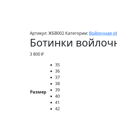
Артикул:
ЖБВ002
Категории:
Войлочная о
Ботинки войлочн
3 800
₽
35
36
37
38
39
Размер
40
41
42