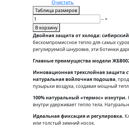
Очистить
Таблица размеров
Количество
–
+
товара
В корзину
Ботинки
Двойная защита от холода: сибирский
войлочные
бескомпромиссное тепло для самых суро
(красные)
регулируемой шнуровке, эти ботинки да
Главные преимущества модели ЖБВ00
Инновационная трехслойная защита с
натуральная войлочная подошва
, про
пузырьки воздуха, создавая мощный тепл
100% натуральный «термос» изнутри.
внутри удерживает тепло тела. Натураль
Идеальная фиксация и регулировка.
Кл
или толстый зимний носок.