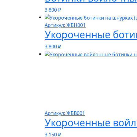
3 800
₽
Артикул: ЖБН001
Укороченные ботин
3 800
₽
Артикул: ЖБВ001
Укороченные войл
3 150
₽