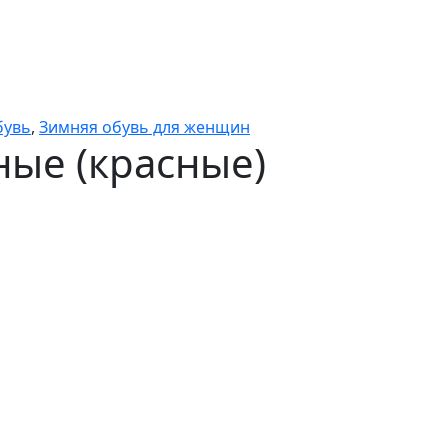
бувь
,
Зимняя обувь для женщин
ые (красные)