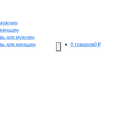
 мужчин
 женщин
вь для мужчин
вь для женщин
0 товаров
0 ₽