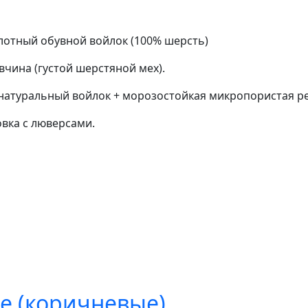
отный обувной войлок (100% шерсть)
чина (густой шерстяной мех).
атуральный войлок + морозостойкая микропористая ре
вка с люверсами.
е (коричневые)