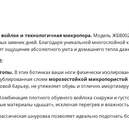
 войлок и технологичная микропора.
Модель ЖБВ002 
вых зимних дней. Благодаря уникальной многослойной 
рят ощущение абсолютного уюта и домашнего тепла даж
2:
топы.
В этих ботинках ваши ноги физически изолирован
дублированная слоем
морозостойкой микропористой
овой барьер, не утяжеляет обувь и отлично амортизиру
Комбинация плотного обувного войлока снаружи и густ
ные материалы «дышат», исключая перегрев и влажность
ассическая шнуровка позволяет идеально подогнать б